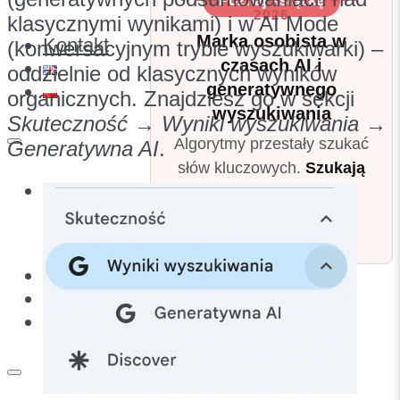
Poznaj książkę
2026
klasycznymi wynikami) i w AI Mode
Marka osobista w
Kontakt
(konwersacyjnym trybie wyszukiwarki) –
czasach AI i
oddzielnie od klasycznych wyników
generatywnego
organicznych. Znajdziesz go w sekcji
wyszukiwania
Skuteczność → Wyniki wyszukiwania →
Algorytmy przestały szukać
Generatywna AI
.
słów kluczowych.
Szukają
Menu
Ciebie.
Poznaj książkę
Kontakt