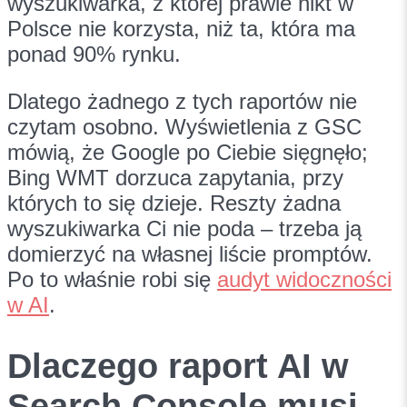
wyszukiwarka, z której prawie nikt w
Polsce nie korzysta, niż ta, która ma
ponad 90% rynku.
Dlatego żadnego z tych raportów nie
czytam osobno. Wyświetlenia z GSC
mówią, że Google po Ciebie sięgnęło;
Bing WMT dorzuca zapytania, przy
których to się dzieje. Reszty żadna
wyszukiwarka Ci nie poda – trzeba ją
domierzyć na własnej liście promptów.
Po to właśnie robi się
audyt widoczności
w AI
.
Dlaczego raport AI w
Search Console musi