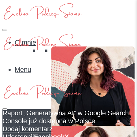
O mnie
Menu
Raport „Generatywna AI” w Google Search
Console już dostępna w Polsce
O mnie
Dodaj komentarz
Udostępnij
Facebook
X