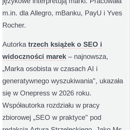
językowe interpretują marki. Pracowała
m.in. dla Allegro, mBanku, PayU i Yves
Rocher.
Autorka
trzech książek o SEO i
widoczności marek
– najnowsza,
„Marka osobista w czasach AI i
generatywnego wyszukiwania", ukazała
się w Onepress w 2026 roku.
Współautorka rozdziału w pracy
zbiorowej „SEO w praktyce" pod
redakcją Artura Strzeleckiego. Jako Ms.