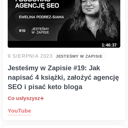
1:46:37
9 SIERPNIA 2023
JESTEŚMY W ZAPISIE
Jesteśmy w Zapisie #19: Jak
napisać 4 książki, założyć agencję
SEO i pisać keto bloga
Co usłyszysz
YouTube