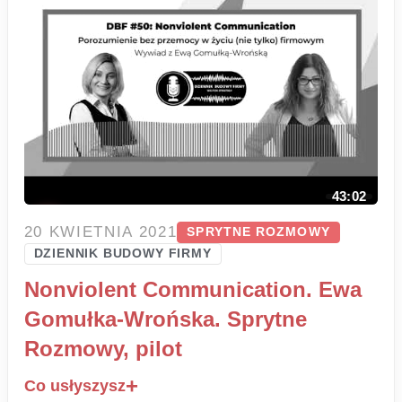
43:02
20 KWIETNIA 2021
SPRYTNE ROZMOWY
DZIENNIK BUDOWY FIRMY
Nonviolent Communication. Ewa
Gomułka-Wrońska. Sprytne
Rozmowy, pilot
Co usłyszysz