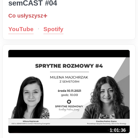
semCAST #04
Co usłyszysz
·
YouTube
Spotify
1:01:36