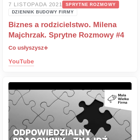
7 LISTOPADA 2021
SPRYTNE ROZMOWY
DZIENNIK BUDOWY FIRMY
Biznes a rodzicielstwo. Milena
Majchrzak. Sprytne Rozmowy #4
Co usłyszysz
YouTube