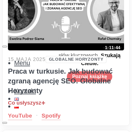
Poznaj książkę
2026
Marka osobista w
Kontakt
czasach AI i
generatywnego
wyszukiwania
Algorytmy przestały szukać
1:11:44
słów kluczowych.
Szukają
15 MAJA 2025
GLOBALNE HORYZONTY
Menu
Ciebie.
Praca w turkusie. Jak budować
Poznaj książkę
zgraną agencję SEO. Globalne
Horyzonty
Kontakt
Co usłyszysz
·
YouTube
Spotify