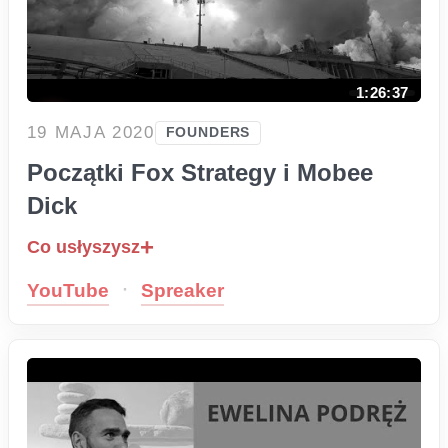
1:26:37
19 MAJA 2020
FOUNDERS
Początki Fox Strategy i Mobee
Dick
Co usłyszysz
·
YouTube
Spreaker