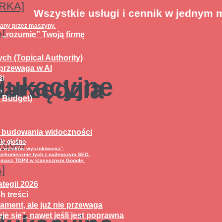
ARKA]
Wszystkie usługi i cennik w jednym 
wany przez maszyny.
A]
e „rozumie” Twoją firmę
ch (Topical Authority)
 przewaga w AI
dukacyjne
B)
narzędzia
h
l Budget)
ć budowania widoczności
ARKA]
ię głośno
rony wyników wyszukiwania”.
niekoniecznie tych z najlepszym SEO.
ie masz TOP3 w klasycznym Google.
A]
ategii 2026
h treści
dament, ale już nie przewaga
je się”, nawet jeśli jest poprawna