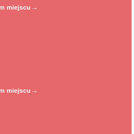
→
ym miejscu
→
ym miejscu