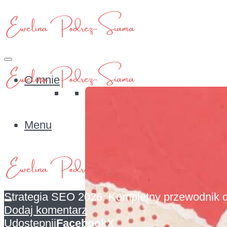
O mnie
Menu
Strategia SEO 2026. Kompletny przewodnik 
Dodaj komentarz
O mnie
Udostępnij
Facebook
X