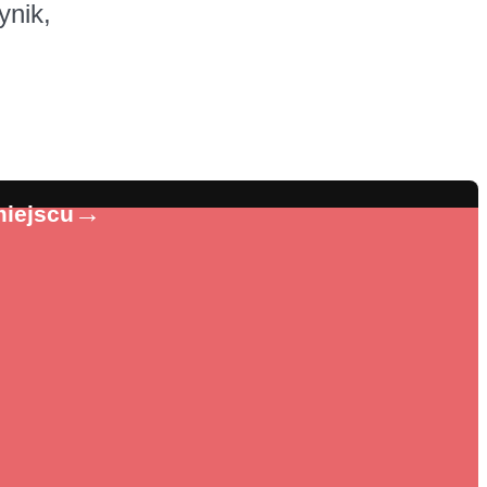
ynik,
→
miejscu