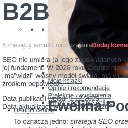
B2B
Ewelina Po
6 miesięcy temu
24 min. czytania
Dodaj kome
O mnie
SEO nie umiera (a jego zapowiadanych koń
Moje firmy
jej fundament. W 2026 roku Google nie je
W mediach
„ma”widzi” własny model świata, ma własn
Moje książki
źródłem odpowiedzi.
Opinie i rekomendacje
Prelekcje i wystąpienia
Data publikacji wpisu: 1.12.2025
Ewelina Po
Umów spotkanie online
Data aktualizacji wpisu: 16.02.2026
Usługi i cennik
To oznacza jedno:
strategia SEO prze