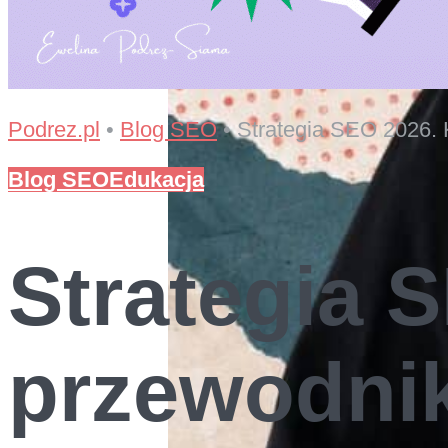
Podrez.pl
•
Blog SEO
•
Strategia SEO 2026.
Blog SEO
Edukacja
Strategia 
przewodnik