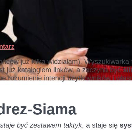
drez-Siama
ntarz
ców już kilka widziałam). Wyszukiwarka te
st już katalogiem linków, a zaczyna być
si
e rozumienie intencji użytkowników i włas
drez-Siama
staje być zestawem taktyk
, a staje się
sys