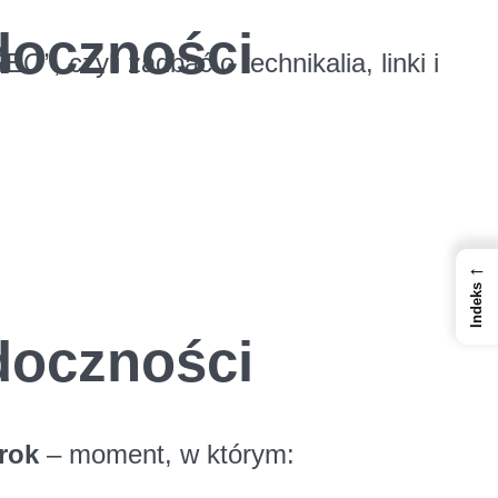
doczności
O”, czyli zadbać o technikalia, linki i
←
Indeks
doczności
rok
– moment, w którym: