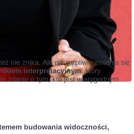
ż nie znika. Ale niewątpliwie zmienia się
lnikiem interpretacyjnym
, który
ne zdanie o tym, kto jest wiarygodnym
temem budowania widoczności,