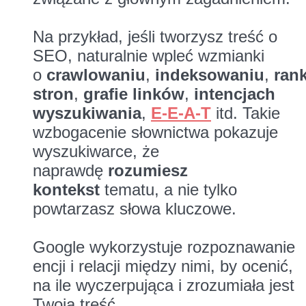
Na przykład, jeśli tworzysz treść o
SEO, naturalnie wpleć wzmianki
o
crawlowaniu
,
indeksowaniu
,
ran
stron
,
grafie linków
,
intencjach
wyszukiwania
,
E-E-A-T
itd. Takie
wzbogacenie słownictwa pokazuje
wyszukiwarce, że
naprawdę
rozumiesz
kontekst
tematu, a nie tylko
powtarzasz słowa kluczowe.
Google wykorzystuje rozpoznawanie
encji i relacji między nimi, by ocenić,
na ile wyczerpująca i zrozumiała jest
Twoja treść.