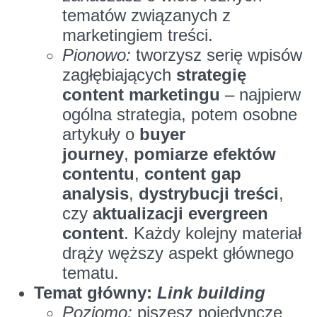
tematów związanych z
marketingiem treści.
Pionowo:
tworzysz serię wpisów
zagłębiających
strategię
content marketingu
– najpierw
ogólna strategia, potem osobne
artykuły o
buyer
journey
,
pomiarze efektów
contentu
,
content gap
analysis
,
dystrybucji treści
,
czy
aktualizacji evergreen
content
. Każdy kolejny materiał
drąży węższy aspekt głównego
tematu.
Temat główny:
Link building
Poziomo:
piszesz pojedyncze