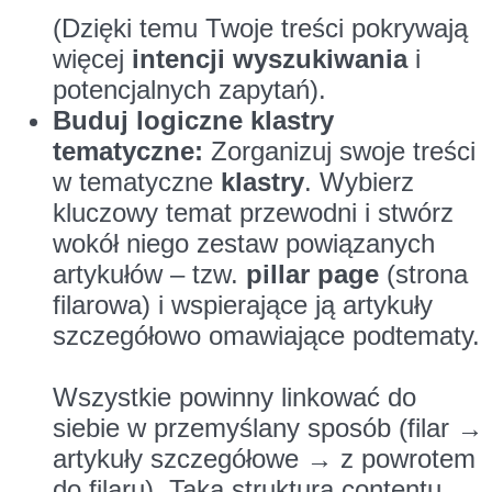
(Dzięki temu Twoje treści pokrywają
więcej
intencji wyszukiwania
i
potencjalnych zapytań).
Buduj logiczne klastry
tematyczne:
Zorganizuj swoje treści
w tematyczne
klastry
. Wybierz
kluczowy temat przewodni i stwórz
wokół niego zestaw powiązanych
artykułów – tzw.
pillar page
(strona
filarowa) i wspierające ją artykuły
szczegółowo omawiające podtematy.
Wszystkie powinny linkować do
siebie w przemyślany sposób (filar →
artykuły szczegółowe → z powrotem
do filaru). Taka struktura contentu