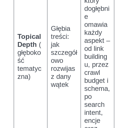
który
dogłębni
e
omawia
Głębia
każdy
Topical
treści:
aspekt –
Depth
(
jak
od link
głęboko
szczegół
building
ść
owo
u, przez
tematyc
rozwijas
crawl
zna)
z dany
budget i
wątek
schema,
po
search
intent,
encje