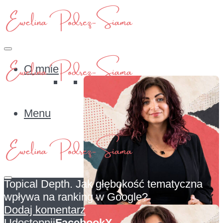
O mnie
Menu
Topical Depth. Jak głębokość tematyczna
wpływa na ranking w Google?
O mnie
Dodaj komentarz
Udostępnij
Facebook
X