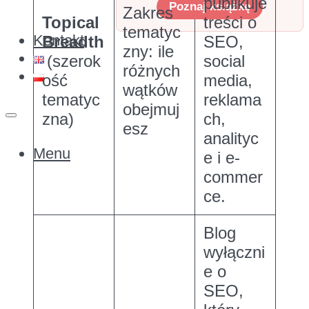
publikuje
Poznaj książkę
Zakres
Topical
treści o
tematyc
Kontakt
Breadth
SEO,
zny: ile
(szerok
social
różnych
ość
media,
wątków
tematyc
reklama
obejmuj
zna)
ch,
esz
analityc
Menu
e i e-
commer
ce.
Blog
wyłączni
e o
SEO,