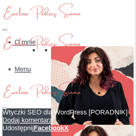
O mnie
Menu
Wtyczki SEO dla WordPress [PORADNIK]
Dodaj komentarz
O mnie
Udostępnij
Facebook
X