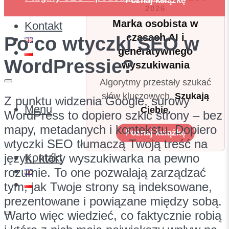
Poznaj książkę
2026
Marka osobista w
Kontakt
czasach AI i
Po co wtyczki SEO w
generatywnego
WordPressie?
wyszukiwania
Algorytmy przestały szukać
słów kluczowych.
Szukają
Z punktu widzenia Google, surowy
Menu
Ciebie.
WordPress to dopiero szkic strony – bez
mapy, metadanych i kontekstu. Dopiero
Poznaj książkę
wtyczki SEO tłumaczą Twoją treść na
język, który wyszukiwarka na pewno
Kontakt
rozumie. To one pozwalają zarządzać
tym, jak Twoje strony są indeksowane,
prezentowane i powiązane między sobą.
Warto więc wiedzieć, co faktycznie robią