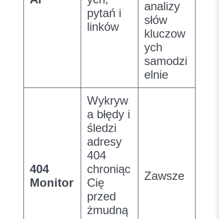
analizy
pytań i
słów
linków
kluczow
ych
samodzi
elnie
Wykryw
a błędy i
śledzi
adresy
404
404
chroniąc
Zawsze
Monitor
Cię
przed
żmudną