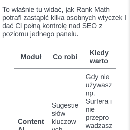
To właśnie tu widać, jak Rank Math
potrafi zastąpić kilka osobnych wtyczek i
dać Ci pełną kontrolę nad SEO z
poziomu jednego panelu.
Kiedy
Moduł
Co robi
warto
Gdy nie
używasz
np.
Surfera i
Sugestie
nie
słów
przepro
Content
kluczow
wadzasz
AI
ych,