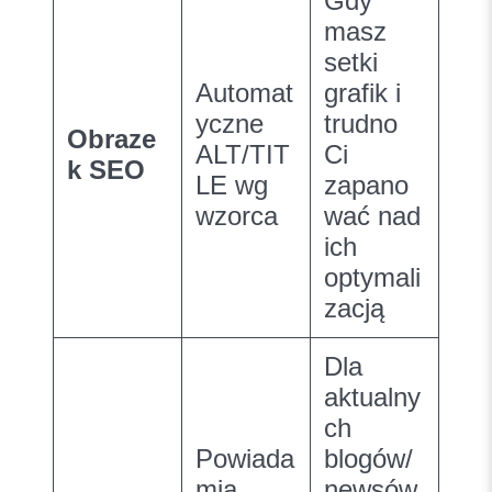
Gdy
masz
setki
Automat
grafik i
yczne
trudno
Obraze
ALT/TIT
Ci
k SEO
LE wg
zapano
wzorca
wać nad
ich
optymali
zacją
Dla
aktualny
ch
Powiada
blogów/
mia
newsów