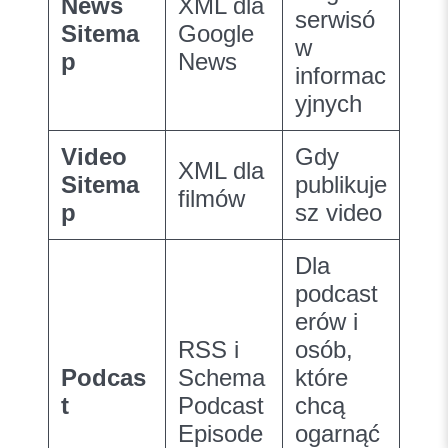
News
XML dla
serwisó
Sitema
Google
w
p
News
informac
yjnych
Video
Gdy
XML dla
Sitema
publikuje
filmów
p
sz video
Dla
podcast
erów i
RSS i
osób,
Podcas
Schema
które
t
Podcast
chcą
Episode
ogarnąć