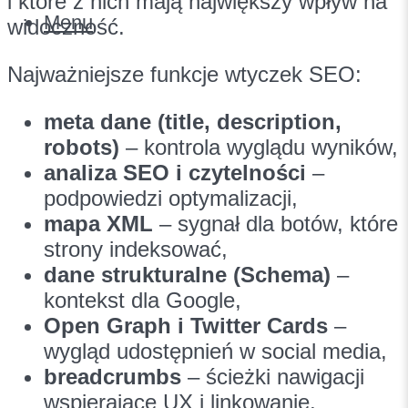
i które z nich mają największy wpływ na
Menu
widoczność.
Najważniejsze funkcje wtyczek SEO:
meta dane (title, description,
robots)
– kontrola wyglądu wyników,
analiza SEO i czytelności
–
podpowiedzi optymalizacji,
mapa XML
– sygnał dla botów, które
strony indeksować,
dane strukturalne (Schema)
–
kontekst dla Google,
Open Graph i Twitter Cards
–
wygląd udostępnień w social media,
breadcrumbs
– ścieżki nawigacji
wspierające UX i linkowanie,