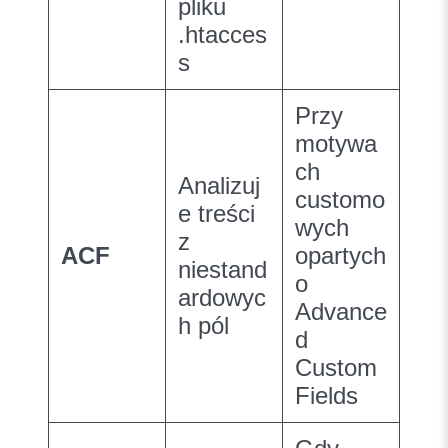
pliku
.htacces
s
Przy
motywa
ch
Analizuj
customo
e treści
wych
z
ACF
opartych
niestand
o
ardowyc
Advance
h pól
d
Custom
Fields