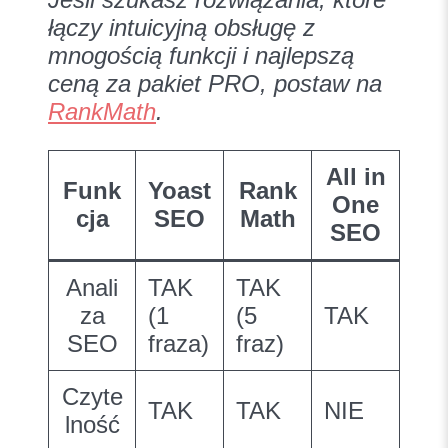
łączy intuicyjną obsługę z
mnogością funkcji i najlepszą
ceną za pakiet PRO, postaw na
RankMath
.
All in
Funk
Yoast
Rank
One
cja
SEO
Math
SEO
Anali
TAK
TAK
za
(1
(5
TAK
SEO
fraza)
fraz)
Czyte
TAK
TAK
NIE
lność