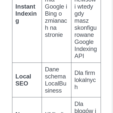
Instant
Google i
i wtedy
Indexin
Bing o
gdy
g
zmianac
masz
h na
skonfigu
stronie
rowane
Google
Indexing
API
Dane
Dla firm
Local
schema
lokalnyc
SEO
LocalBu
h
siness
Dla
blogów i